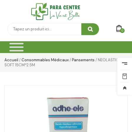
Thé & Tisanes
Toilette & Soin Bébé
0
Vêtement Amincissant
Yeux & Lévres
Accueil
/
Consommables Médicaux
/
Pansements
/ NEOLASTIC
SOFT 15CM*2.5M