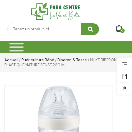
Thé & Tisanes
Toilette & Soin Bébé
Vêtement Amincissant
0
Yeux & Lévres
Accueil
/
Puériculture Bébé
/
Biberon & Tasse
/ NUKE BIBERON
PLASTIQUE NATURE SENSE 260 ML