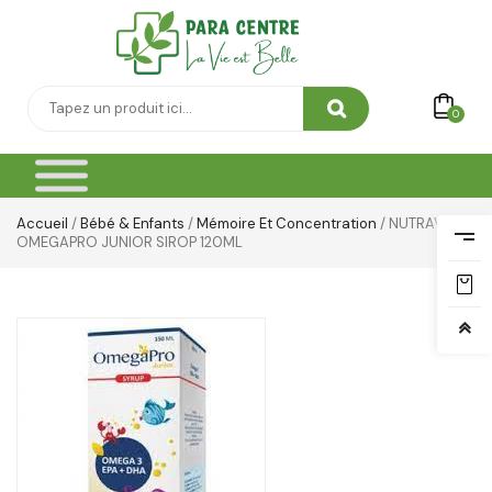
Soin Du Corps
Soins Des Mains & Pieds
0
Thé & Tisanes
Toilette & Soin Bébé
Accueil
/
Bébé & Enfants
/
Mémoire Et Concentration
/ NUTRAVIT
Vêtement Amincissant
OMEGAPRO JUNIOR SIROP 120ML
Yeux & Lévres