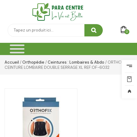
SOIN DE CORPS
Soin Du Corps
0
Soins Des Mains & Pieds
Thé & Tisanes
Toilette & Soin Bébé
Accueil
/
Orthopédie
/
Ceintures : Lombaires & Abdo
/ ORTHOFIX
CEINTURE LOMBAIRE DOUBLE SERRAGE XL REF:OF-6032
Vêtement Amincissant
Yeux & Lévres