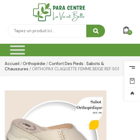
Thé & Tisanes
Toilette & Soin Bébé
0
Vêtement Amincissant
Yeux & Lévres
Accueil
/
Orthopédie
/
Confort Des Pieds : Sabots &
Chaussures
/ ORTHOPAX CLAQUETTE FEMME BEIGE REF:S01