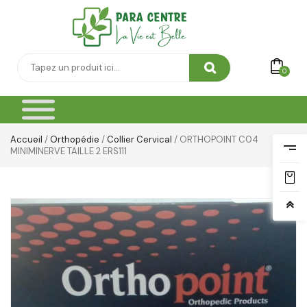
Vêtement Amincissant
Yeux & Lévres
0
Accueil
/
Orthopédie
/
Collier Cervical
/ ORTHOPOINT C04
MINIMINERVE TAILLE 2 ERS111