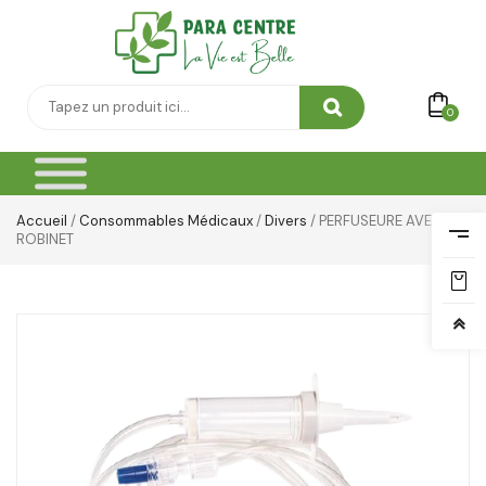
Thé & Tisanes
Toilette & Soin Bébé
0
Vêtement Amincissant
Yeux & Lévres
Accueil
/
Consommables Médicaux
/
Divers
/ PERFUSEURE AVEC
ROBINET