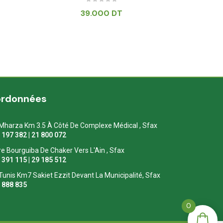
39.000
DT
ordonnées
Mharza Km 3.5 À Côté De Complexe Médical , Sfax
1 197 382 | 21 800 072
re Bourguiba De Chaker Vers L'Ain , Sfax
1 391 115 | 29 185 512
Tunis Km7 Sakiet Ezzit Devant La Municipalité, Sfax
0 888 835
0