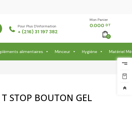
Mon Panier -
0.000
DT
Pour Plus D'information
+ (216) 31 197 382
0
léments alimentaires
Minceur
Hygiène
Matériel Mé
 T STOP BOUTON GEL