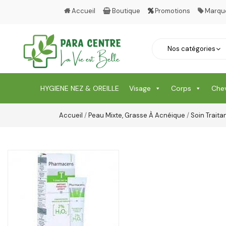
Accueil
Boutique
Promotions
Marqu
HYGIENE NEZ & OREILLE
Visage
Corps
Che
Accueil
/
Peau Mixte, Grasse À Acnéique
/
Soin Traita