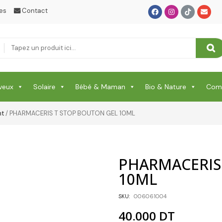
Vêtement Amincissant
es
Contact
Yeux & Lévres
veux
Solaire
Bébé & Maman
Bio & Nature
Comp
nt
/ PHARMACERIS T STOP BOUTON GEL 10ML
PHARMACERIS
10ML
SKU:
006061004
40.000
DT