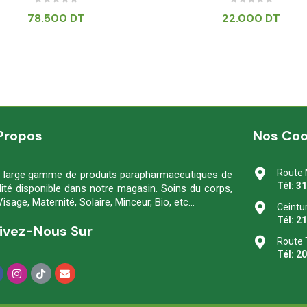
78.500
DT
22.000
DT
Propos
Nos Co
Route 
 large gamme de produits parapharmaceutiques de
Tél: 3
lité disponible dans notre magasin. Soins du corps,
Visage, Maternité, Solaire, Minceur, Bio, etc…
Ceintu
Tél: 2
ivez-Nous Sur
Route 
Tél: 2