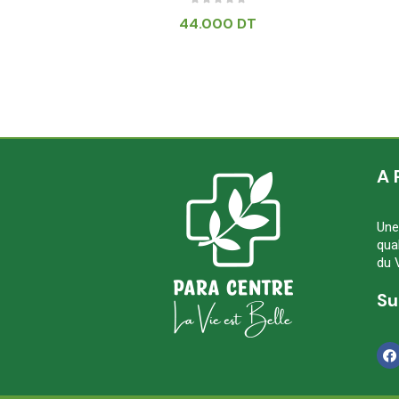
44.000
DT
A 
Une
qua
du 
Su