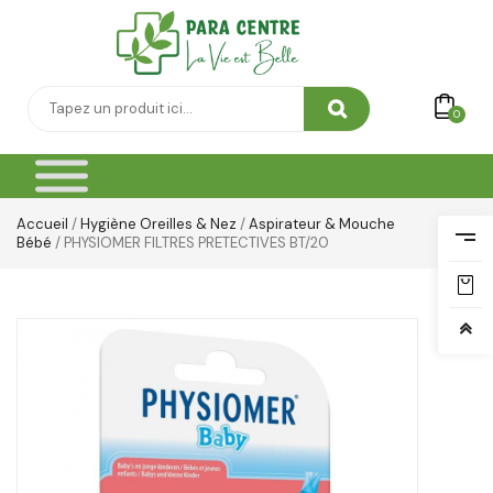
Soins Des Mains & Pieds
Thé & Tisanes
Toilette & Soin Bébé
0
Vêtement Amincissant
Yeux & Lévres
Accueil
/
Hygiène Oreilles & Nez
/
Aspirateur & Mouche
Bébé
/ PHYSIOMER FILTRES PRETECTIVES BT/20