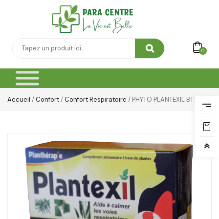
Thé & Tisanes
Toilette & Soin Bébé
0
Vêtement Amincissant
Yeux & Lévres
Accueil
/
Confort
/
Confort Respiratoire
/ PHYTO PLANTEXIL BT15