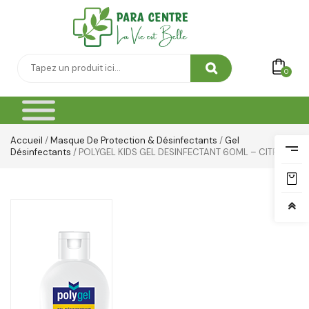
Soin Du Corps
Soins Des Mains & Pieds
Thé & Tisanes
0
Toilette & Soin Bébé
Vêtement Amincissant
Accueil
/
Masque De Protection & Désinfectants
/
Gel
Yeux & Lévres
Désinfectants
/ POLYGEL KIDS GEL DESINFECTANT 60ML – CITRON