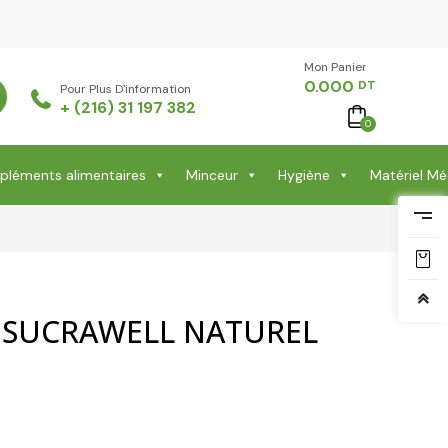
Mon Panier -
0.000
DT
Pour Plus D'information
+ (216) 31 197 382
0
léments alimentaires
Minceur
Hygiène
Matériel Mé
SUCRAWELL NATUREL