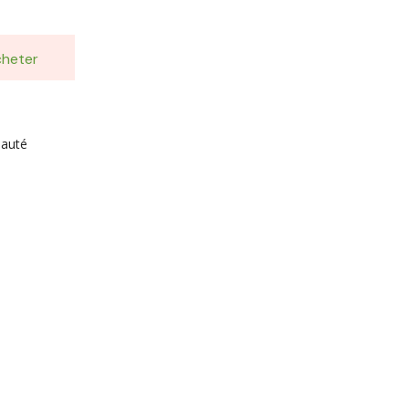
heter
eauté