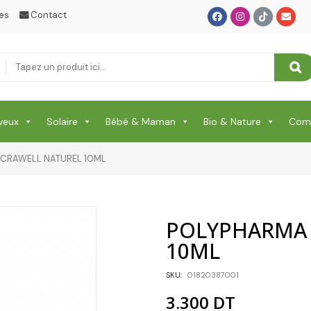
es
Contact
veux
Solaire
Bébé & Maman
Bio & Nature
Comp
CRAWELL NATUREL 10ML
POLYPHARMA 
10ML
SKU:
01820387001
3.300
DT