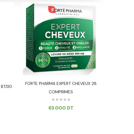
FORTE PHARMA EXPERT CHEVEUX 28
 BT/30
AKTIV VI
COMPRIMES
63.000
DT