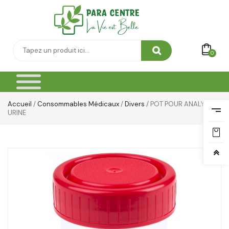
Thé & Tisanes
Toilette & Soin Bébé
0
Vêtement Amincissant
Yeux & Lévres
Accueil
/
Consommables Médicaux
/
Divers
/ POT POUR ANALYSE D
URINE