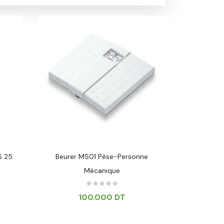
S 25
Beurer MS01 Pèse-Personne
STERILA
Mécanique
10.
100.000
DT