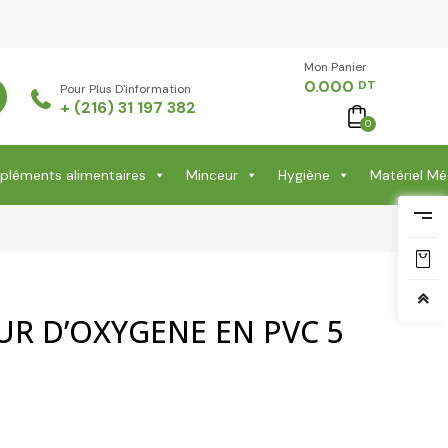
Mon Panier -
0.000
DT
Pour Plus D'information
+ (216) 31 197 382
0
léments alimentaires
Minceur
Hygiène
Matériel Mé
R D’OXYGENE EN PVC 5