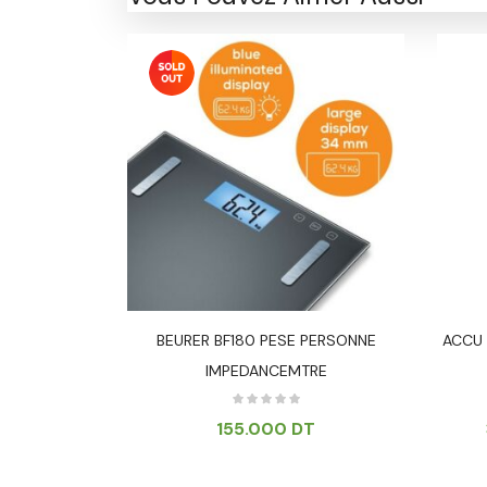
-17%
E BT/100
BEURER BF180 PESE PERSONNE
ACCU 
IMPEDANCEMTRE
000
DT
155.000
DT