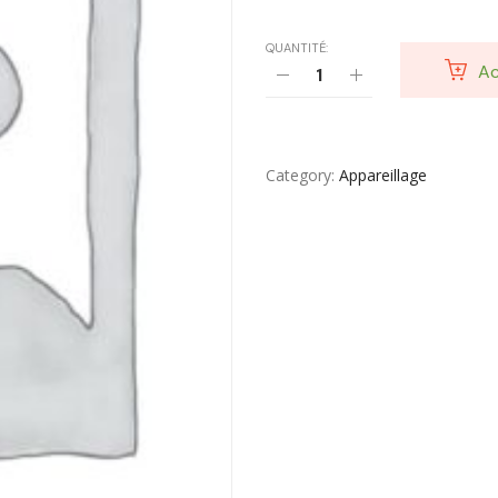
Toilette & Soin Bébé
QUANTITÉ:
Ac
Vêtement Amincissant
Yeux & Lévres
Category
Appareillage