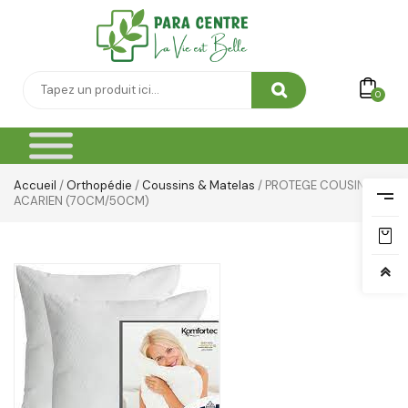
Soin Capillaire
Soin Cicatrisante
SOIN DE CORPS
0
Soin Du Corps
Soins Des Mains & Pieds
Accueil
/
Orthopédie
/
Coussins & Matelas
/ PROTEGE COUSIN ANTI
ACARIEN (70CM/50CM)
Thé & Tisanes
Toilette & Soin Bébé
Vêtement Amincissant
Yeux & Lévres