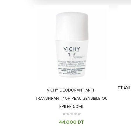
N ANTI
ETIAX
VICHY DEODORANT ANTI-
50ML
TRANSPIRANT 48H PEAU SENSIBLE OU
EPILEE 50ML
T
44.000
DT