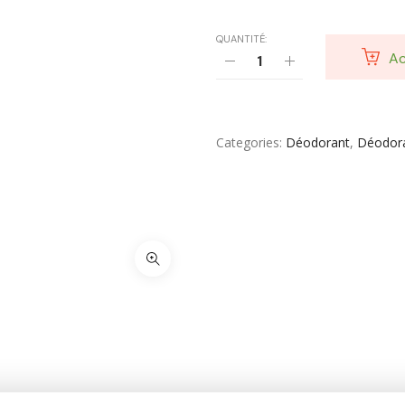
Toilette & Soin Bébé
QUANTITÉ:
Vêtement Amincissant
Ac
Yeux & Lévres
Categories
Déodorant
,
Déodora