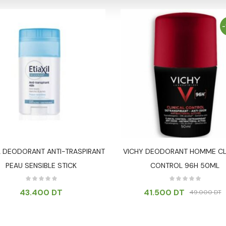
-
IL DEODORANT ANTI-TRASPIRANT
VICHY DEODORANT HOMME CL
PEAU SENSIBLE STICK
CONTROL 96H 50ML
43.400
DT
41.500
DT
49.000
DT