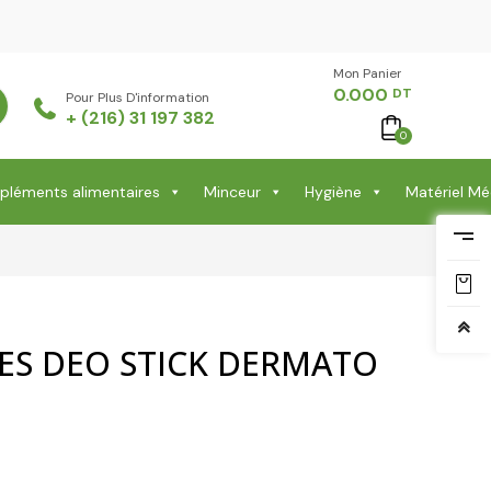
Mon Panier -
0.000
DT
Pour Plus D'information
+ (216) 31 197 382
0
léments alimentaires
Minceur
Hygiène
Matériel Mé
ES DEO STICK DERMATO