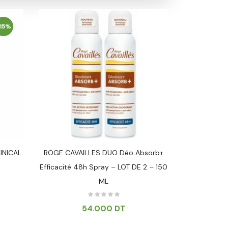
15%
INICAL
ROGE CAVAILLES DUO Déo Absorb+
SVR S
Efficacité 48h Spray – LOT DE 2 – 150
TRA
ML
54.000
DT