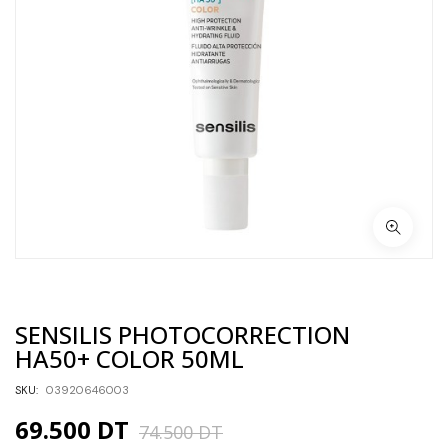
SENSILIS PHOTOCORRECTION
HA50+ COLOR 50ML
SKU:
03920646003
69.500
DT
74.500
DT