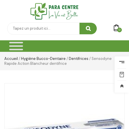
Thé & Tisanes
Toilette & Soin Bébé
0
Vêtement Amincissant
Yeux & Lévres
Accueil
/
Hygiène Bucco-Dentaire
/
Dentifrices
/ Sensodyne
Rapide Action Blancheur dentifrice