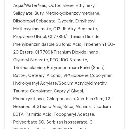
Aqua/Water/Eau, Octocrylene, Ethylhexyl
Salicylate, Butyl Methoxydibenzoylmethane,
Diisopropyl Sebacate, Glycerin, Ethylhexyl
Methoxycinnamate, C12-15 Alkyl Benzoate,
Propylene Glycol, CI 77891/Titanium Dioxide ,
Phenylbenzimidazole Sulfonic Acid, Tribehenin PEG-
20 Esters, CI 77891/Titanium Dioxide [nano],
Glyceryl Stearate, PEG-100 Stearate,
Triethanolamine, Butyrospermum Parkii (Shea)
Butter, Cetearyl Alcohol, VP/Eicosene Copolymer,
Hydroxyethyl Acrylate/Sodium Acryloyldimethyl
Taurate Copolymer, Caprylyl Glycol,
Phenoxyethanol, Chlorphenesin, Xanthan Gum, 1,2-
Hexanediol, Stearic Acid, Silica, Alumina, Disodium
EDTA, Palmitic Acid, Tocopheryl Acetate,
Polysorbate 60, Sorbitan Isostearate, CI