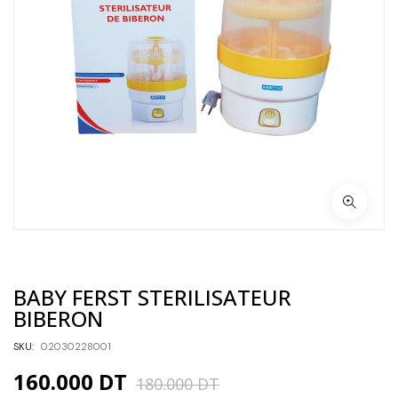
BABY FERST STERILISATEUR
BIBERON
SKU:
02030228001
160.000
DT
180.000
DT