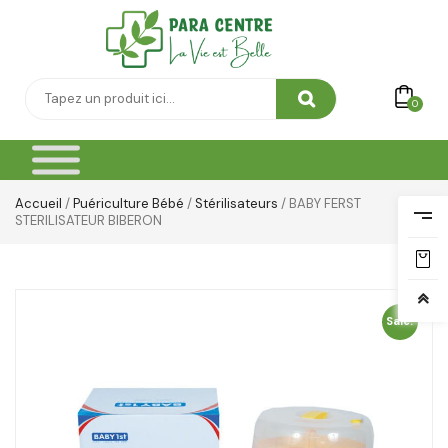
Toilette & Soin Bébé
Vêtement Amincissant
Yeux & Lévres
0
Accueil
/
Puériculture Bébé
/
Stérilisateurs
/ BABY FERST
STERILISATEUR BIBERON
Sale!