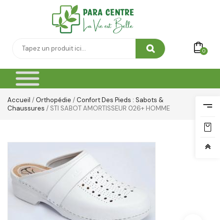
Soin Cicatrisante
SOIN DE CORPS
0
Soin Du Corps
Soins Des Mains & Pieds
Thé & Tisanes
Accueil
/
Orthopédie
/
Confort Des Pieds : Sabots &
Chaussures
/ STI SABOT AMORTISSEUR 026+ HOMME
Toilette & Soin Bébé
Vêtement Amincissant
Yeux & Lévres