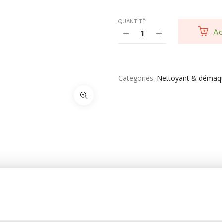
Soin Du Corps
QUANTITÉ:
Soins Des Mains & Pieds
Ac
Thé & Tisanes
Toilette & Soin Bébé
Categories
Nettoyant & démaqui
Vêtement Amincissant
Yeux & Lévres