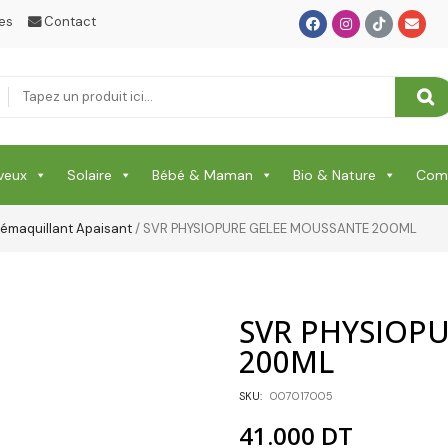
Protection Enfant & Bébé
es
Contact
Protection Visage
Puériculture Bébé
RELAXATION & ANTI STRESS & SOMMEIL
RHUME & MAUX DE GORGE & DOULEURS
veux
Solaire
Bébé & Maman
Bio & Nature
Comp
SANTE
émaquillant Apaisant
/ SVR PHYSIOPURE GELEE MOUSSANTE 200ML
Santé & Beauté
Shampooing & Masque & Aprés Shampooing
SVR PHYSIOP
Soin Capillaire
200ML
Soin Cicatrisante
SKU:
007017005
SOIN DE CORPS
41.000
DT