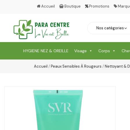
Accueil
Boutique
Promotions
Marqu
HYGIENE NEZ & OREILLE
Visage
Corps
Che
Accueil
/
Peaux Sensibles À Rougeurs
/
Nettoyant & D