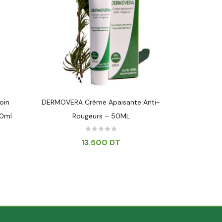
oin
DERMOVERA Crème Apaisante Anti-
PHYTOVERA
40ml
Rougeurs – 50ML
13.500
DT