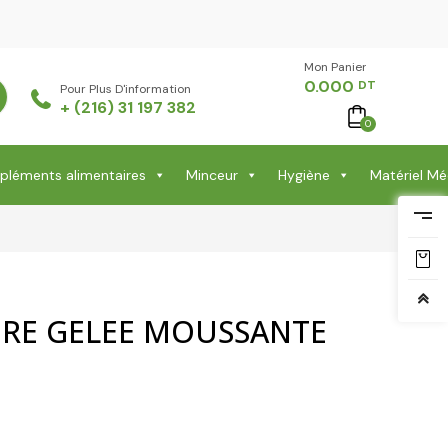
Mon Panier -
0.000
DT
Pour Plus D'information
+ (216) 31 197 382
0
léments alimentaires
Minceur
Hygiène
Matériel Mé
URE GELEE MOUSSANTE