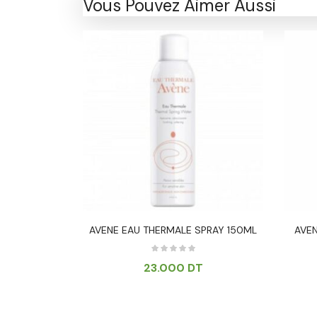
Vous Pouvez Aimer Aussi
AIRE PEAUX
AVENE EAU THERMALE SPRAY 150ML
AVE
 ML
23.000
DT
T