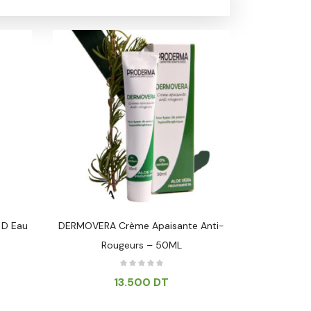
 D Eau
DERMOVERA Crème Apaisante Anti-
AVENE LOT
Rougeurs – 50ML
SE
13.500
DT