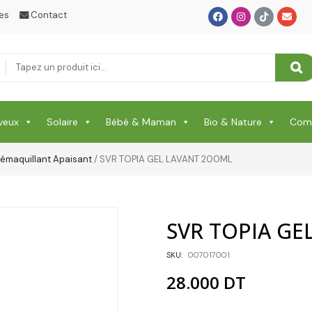
RELAXATION & ANTI STRESS & SOMMEIL
es
Contact
RHUME & MAUX DE GORGE & DOULEURS
SANTE
Santé & Beauté
veux
Solaire
Bébé & Maman
Bio & Nature
Comp
Shampooing & Masque & Aprés Shampooing
Soin Capillaire
émaquillant Apaisant
/ SVR TOPIA GEL LAVANT 200ML
Soin Cicatrisante
SOIN DE CORPS
SVR TOPIA GE
Soin Du Corps
SKU:
007017001
Soins Des Mains & Pieds
28.000
DT
Thé & Tisanes