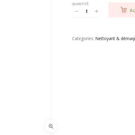
QUANTITÉ:
Toilette & Soin Bébé
Ac
Vêtement Amincissant
Yeux & Lévres
Categories
Nettoyant & démaqui