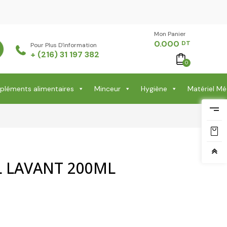
Mon Panier -
0.000
DT
Pour Plus D'information
+ (216) 31 197 382
0
léments alimentaires
Minceur
Hygiène
Matériel Mé
L LAVANT 200ML