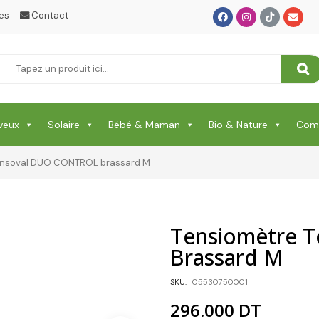
Protection Enfant & Bébé
es
Contact
Protection Visage
Puériculture Bébé
RELAXATION & ANTI STRESS & SOMMEIL
veux
Solaire
Bébé & Maman
Bio & Nature
Comp
RHUME & MAUX DE GORGE & DOULEURS
SANTE
ensoval DUO CONTROL brassard M
Santé & Beauté
Shampooing & Masque & Aprés Shampooing
Tensiomètre 
Soin Capillaire
Brassard M
Soin Cicatrisante
SKU:
05530750001
SOIN DE CORPS
296.000
DT