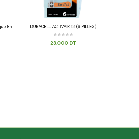
que En
DURACELL ACTIVAIR 13 (6 PILLES)
SUPER E
23.000
DT