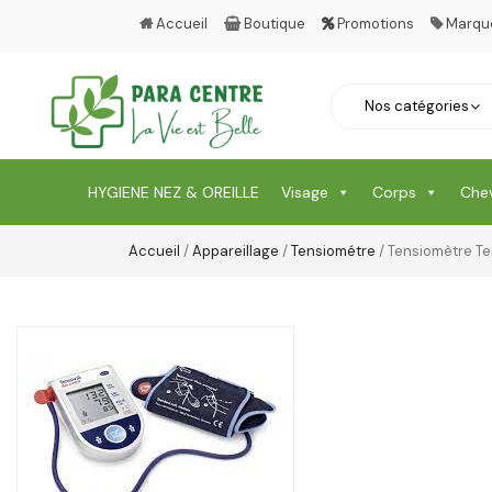
Accueil
Boutique
Promotions
Marqu
HYGIENE NEZ & OREILLE
Visage
Corps
Che
Accueil
/
Appareillage
/
Tensiométre
/ Tensiomètre T