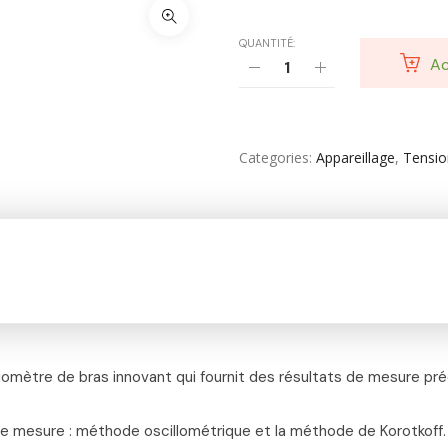
Soin Du Corps
QUANTITÉ:
Ac
Soins Des Mains & Pieds
Thé & Tisanes
Toilette & Soin Bébé
Categories
Appareillage
,
Tensi
Vêtement Amincissant
Yeux & Lévres
ètre de bras innovant qui fournit des résultats de mesure pré
de mesure : méthode oscillométrique et la méthode de Korotkoff.