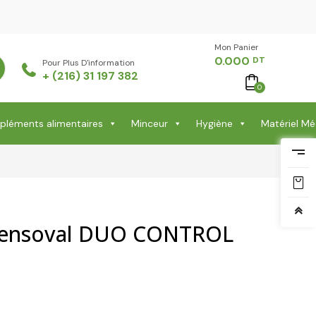
Mon Panier -
0.000
DT
Pour Plus D'information
+ (216) 31 197 382
0
léments alimentaires
Minceur
Hygiène
Matériel Mé
Tensoval DUO CONTROL