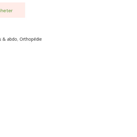
heter
es & abdo
,
Orthopédie