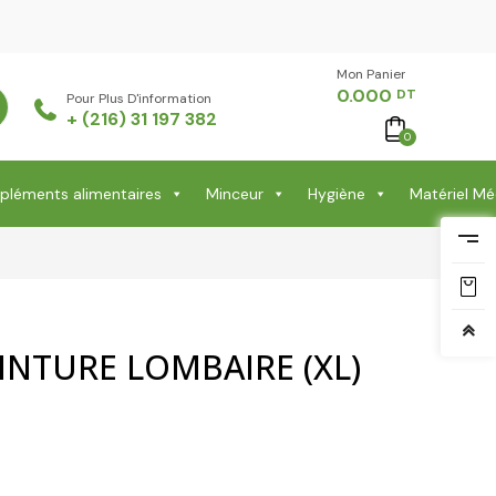
Mon Panier -
0.000
DT
Pour Plus D'information
+ (216) 31 197 382
0
léments alimentaires
Minceur
Hygiène
Matériel Mé
INTURE LOMBAIRE (XL)