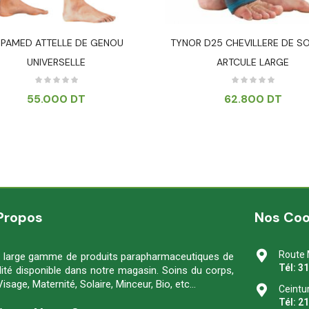
SPAMED ATTELLE DE GENOU
TYNOR D25 CHEVILLERE DE SO
UNIVERSELLE
ARTCULE LARGE
55.000
DT
62.800
DT
Propos
Nos Co
Route 
 large gamme de produits parapharmaceutiques de
Tél: 3
lité disponible dans notre magasin. Soins du corps,
Visage, Maternité, Solaire, Minceur, Bio, etc…
Ceintu
Tél: 2