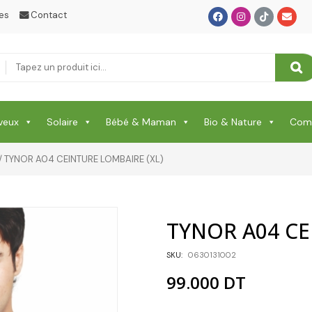
es
Contact
Soin Capillaire
Soin Cicatrisante
SOIN DE CORPS
Soin Du Corps
veux
Solaire
Bébé & Maman
Bio & Nature
Comp
Soins Des Mains & Pieds
/ TYNOR A04 CEINTURE LOMBAIRE (XL)
Thé & Tisanes
Toilette & Soin Bébé
TYNOR A04 CE
Vêtement Amincissant
SKU:
0630131002
Yeux & Lévres
99.000
DT