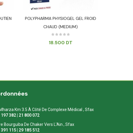
UTIEN
POLYPHARMA PHYSIOGEL GEL FROID
ESPAMED P
CHAUD (MEDIUM)
18.500
DT
ordonnées
Mharza Km 3.5 À Côté De Complexe Médical , Sfax
1 197 382 | 21 800 072
re Bourguiba De Chaker Vers L'Ain , Sfax
1 391 115 | 29 185 512