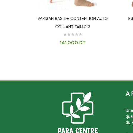
ELAS PVC 2
VARISAN BAS DE CONTENTION AUTO
E
COLLANT TAILLE 3
T
141.000
DT
A 
Une
qua
du 