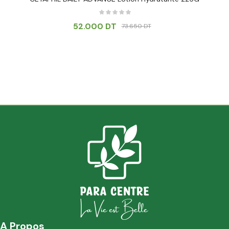
52.000
DT
73.650
DT
A Propos