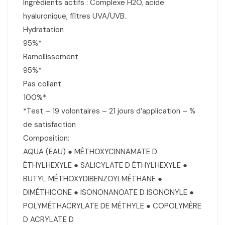
Ingrédients actifs : Complexe H2O, acide
hyaluronique, filtres UVA/UVB.
Hydratation
95%*
Ramollissement
95%*
Pas collant
100%*
*Test – 19 volontaires – 21 jours d’application – %
de satisfaction
Composition:
AQUA (EAU) ● MÉTHOXYCINNAMATE D
ÉTHYLHEXYLE ● SALICYLATE D ÉTHYLHEXYLE ●
BUTYL MÉTHOXYDIBENZOYLMÉTHANE ●
DIMÉTHICONE ● ISONONANOATE D ISONONYLE ●
POLYMÉTHACRYLATE DE MÉTHYLE ● COPOLYMÈRE
D ACRYLATE D