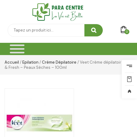
Vêtement Amincissant
Yeux & Lévres
0
Accueil
/
Epilation
/
Crème Dépilatoire
/ Veet Crème dépilatoire Silk
& Fresh – Peaux Sèches – 100ml