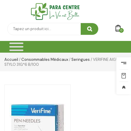
Soin Cicatrisante
SOIN DE CORPS
0
Soin Du Corps
Soins Des Mains & Pieds
Thé & Tisanes
Accueil
/
Consommables Médicaux
/
Seringues
/ VERIFINE AIGUILLE
STYLO 31G*6 B/100
Toilette & Soin Bébé
Vêtement Amincissant
Yeux & Lévres