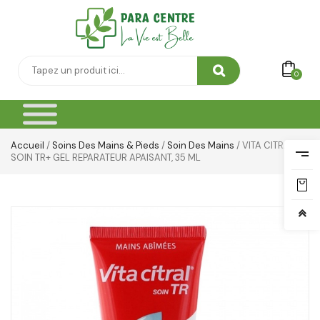
Thé & Tisanes
Toilette & Soin Bébé
0
Vêtement Amincissant
Yeux & Lévres
Accueil
/
Soins Des Mains & Pieds
/
Soin Des Mains
/ VITA CITRAL
SOIN TR+ GEL REPARATEUR APAISANT, 35 ML