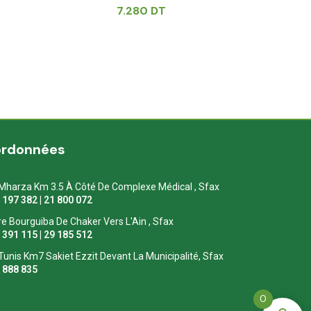
7.280
DT
ordonnées
Mharza Km 3.5 À Côté De Complexe Médical , Sfax
1 197 382 | 21 800 072
re Bourguiba De Chaker Vers L'Ain , Sfax
1 391 115 | 29 185 512
Tunis Km7 Sakiet Ezzit Devant La Municipalité, Sfax
0 888 835
0