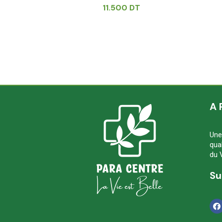
11.500
DT
A 
Une
qua
du 
Su