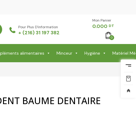
Mon Panier -
0.000
DT
Pour Plus D'information
+ (216) 31 197 382
0
léments alimentaires
Minceur
Hygiène
Matériel Mé
DENT BAUME DENTAIRE