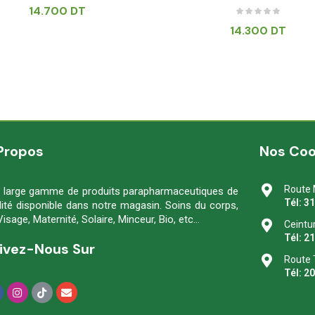
14.700
DT
14.300
DT
Propos
Nos Co
Route 
 large gamme de produits parapharmaceutiques de
Tél: 3
lité disponible dans notre magasin. Soins du corps,
Visage, Maternité, Solaire, Minceur, Bio, etc…
Ceintu
Tél: 2
ivez-Nous Sur
Route 
Tél: 2