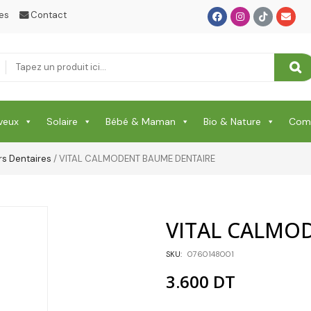
SANTE
es
Contact
Santé & Beauté
Shampooing & Masque & Aprés Shampooing
Soin Capillaire
veux
Solaire
Bébé & Maman
Bio & Nature
Comp
Soin Cicatrisante
SOIN DE CORPS
rs Dentaires
/ VITAL CALMODENT BAUME DENTAIRE
Soin Du Corps
Soins Des Mains & Pieds
VITAL CALMO
Thé & Tisanes
SKU:
0760148001
Toilette & Soin Bébé
3.600
DT
Vêtement Amincissant