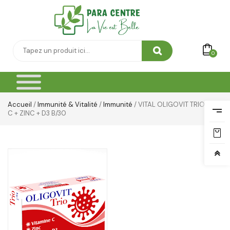
Thé & Tisanes
Toilette & Soin Bébé
0
Vêtement Amincissant
Yeux & Lévres
Accueil
/
Immunité & Vitalité
/
Immunité
/ VITAL OLIGOVIT TRIO VIT
C + ZINC + D3 B/30