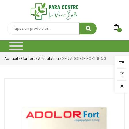
Vêtement Amincissant
Yeux & Lévres
0
Accueil
/
Confort
/
Articulation
/ XEN ADOLOR FORT 60/G