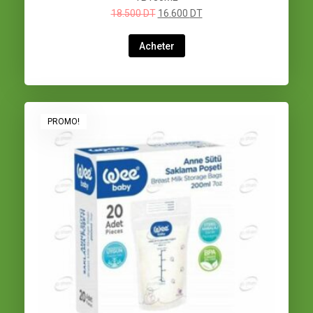
18.500
DT
16.600
DT
Acheter
PROMO!