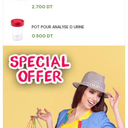
2.700
DT
POT POUR ANALYSE D URINE
0.500
DT