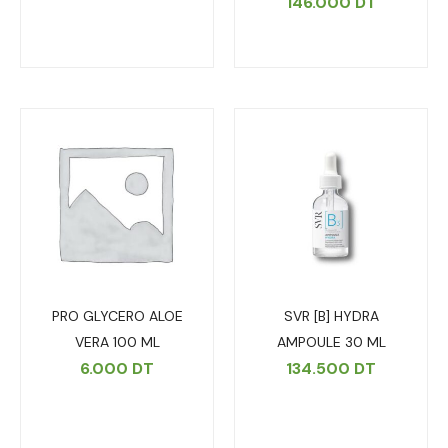
146.000
DT
PRO GLYCERO ALOE
SVR [B] HYDRA
VERA 100 ML
AMPOULE 30 ML
6.000
DT
134.500
DT