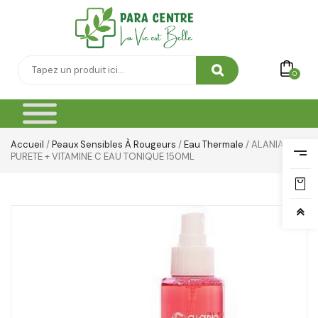
Vêtement Amincissant
Yeux & Lévres
0
Accueil
/
Peaux Sensibles À Rougeurs
/
Eau Thermale
/ ALANIA
PURETE + VITAMINE C EAU TONIQUE 150ML