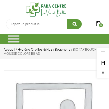
Thé & Tisanes
Toilette & Soin Bébé
Vêtement Amincissant
0
Yeux & Lévres
Accueil
/
Hygiène Oreilles & Nez
/
Bouchons
/ BIO TAP BOUCHONS
MOUSSE COLORE B8 AD