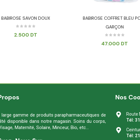
BABIROSE SAVON DOUX
BABIROSE COFFRET BLEU P
GARÇON
2.500
DT
47.000
DT
Propos
Nos Co
Route 
 large gamme de produits parapharmaceutiques de
Tél: 3
lité disponible dans notre magasin. Soins du corps,
Visage, Maternité, Solaire, Minceur, Bio, etc…
Ceintu
Tél: 2