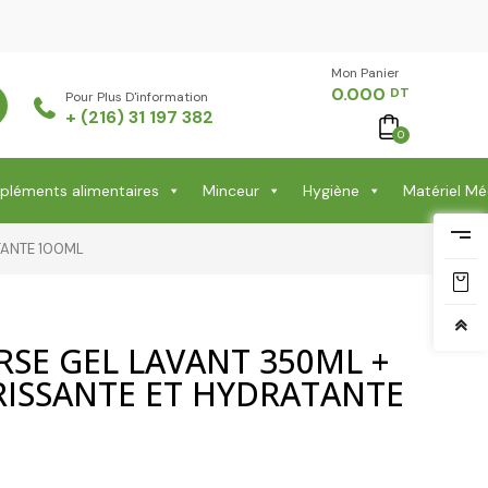
Mon Panier -
0.000
DT
Pour Plus D'information
+ (216) 31 197 382
0
léments alimentaires
Minceur
Hygiène
Matériel Mé
TANTE 100ML
SE GEL LAVANT 350ML +
ISSANTE ET HYDRATANTE