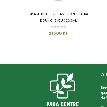
BE ( 3 FILETS
URIAGE BEBE 1ER SHAMPOOING EXTRA
S )
DOUX CHEVEUX 200ML
21.500
DT
A 
Une
qua
du 