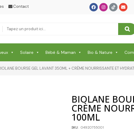
es
Contact
Plaisirs
PROTECTION CHEVEUX
Protection Corps
Protection Enfant & Bébé
veux
Solaire
Bébé & Maman
Bio & Nature
Comp
Protection Visage
BIOLANE BOURSE GEL LAVANT 350ML + CRÈME NOURRISSANTE ET HYDRA
Puériculture Bébé
RELAXATION & ANTI STRESS & SOMMEIL
RHUME & MAUX DE GORGE & DOULEURS
BIOLANE BOUR
CRÈME NOURR
SANTE
100ML
Santé & Beauté
SKU:
04920755001
Shampooing & Masque & Aprés Shampooing