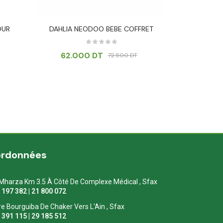
OUR
DAHLIA NEODOO BEBE COFFRET
OMBIKIT KIT 
+5
62.000
DT
72.500
DT
ordonnées
Mharza Km 3.5 À Côté De Complexe Médical , Sfax
1 197 382 | 21 800 072
re Bourguiba De Chaker Vers L'Ain , Sfax
1 391 115 | 29 185 512