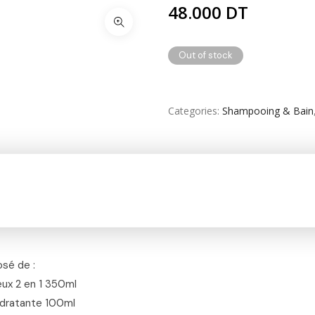
48.000
DT
Soin Capillaire
Out of stock
Soin Cicatrisante
SOIN DE CORPS
Categories
Shampooing & Bain
Soin Du Corps
Soins Des Mains & Pieds
Thé & Tisanes
Toilette & Soin Bébé
Vêtement Amincissant
Yeux & Lévres
osé de :
eux 2 en 1 350ml
ydratante 100ml