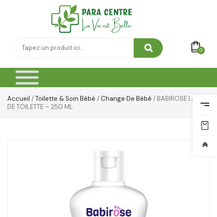
Thé & Tisanes
Toilette & Soin Bébé
Vêtement Amincissant
0
Yeux & Lévres
Accueil
/
Toilette & Soin Bébé
/
Change De Bébé
/ BABIROSE LAIT
DE TOILETTE – 250 ML