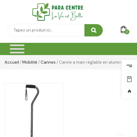
Soin Capillaire
Soin Cicatrisante
SOIN DE CORPS
0
Soin Du Corps
Soins Des Mains & Pieds
Accueil
/
Mobilité
/
Cannes
/ Canne a main réglable en aluminum
Thé & Tisanes
Toilette & Soin Bébé
Vêtement Amincissant
Yeux & Lévres