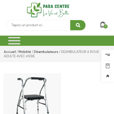
Soin Cicatrisante
SOIN DE CORPS
Soin Du Corps
0
Soins Des Mains & Pieds
Thé & Tisanes
Accueil
/
Mobilité
/
Déambulateurs
/ DEAMBULATEUR A ROUE
ADULTE AVEC ASSIE
Toilette & Soin Bébé
Vêtement Amincissant
Yeux & Lévres