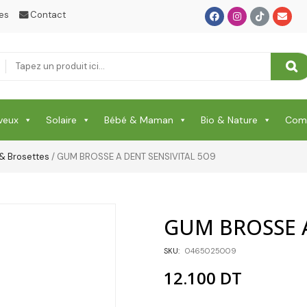
RHUME & MAUX DE GORGE & DOULEURS
es
Contact
SANTE
Santé & Beauté
Shampooing & Masque & Aprés Shampooing
Soin Capillaire
veux
Solaire
Bébé & Maman
Bio & Nature
Comp
Soin Cicatrisante
& Brosettes
/ GUM BROSSE A DENT SENSIVITAL 509
SOIN DE CORPS
Soin Du Corps
GUM BROSSE A
Soins Des Mains & Pieds
SKU:
0465025009
Thé & Tisanes
12.100
DT
Toilette & Soin Bébé