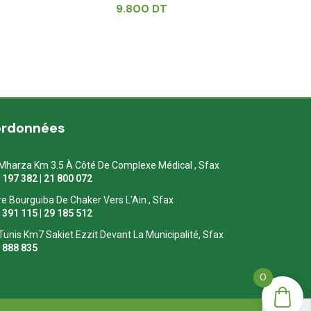
9.800
DT
ordonnées
Mharza Km 3.5 À Côté De Complexe Médical , Sfax
1 197 382 | 21 800 072
re Bourguiba De Chaker Vers L'Ain , Sfax
1 391 115 | 29 185 512
Tunis Km7 Sakiet Ezzit Devant La Municipalité, Sfax
0 888 835
0