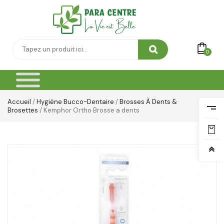
Thé & Tisanes
Toilette & Soin Bébé
Vêtement Amincissant
0
Yeux & Lévres
Accueil
/
Hygiène Bucco-Dentaire
/
Brosses À Dents &
Brosettes
/ Kemphor Ortho Brosse a dents