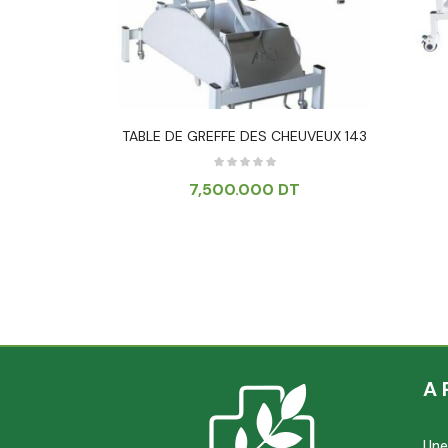
NDARD AVEC
TABLE DE GREFFE DES CHEUVEUX 143
7,500.000
DT
.000
DT
A 
Une