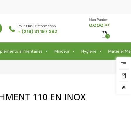
Mon Panier -
0.000
DT
Pour Plus D'information
+ (216) 31 197 382
0
léments alimentaires
Minceur
Hygiène
Matériel Mé
HMENT 110 EN INOX