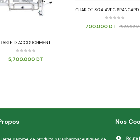
CHARIOT 804 AVEC BRANCARD
700.000
DT
780.000
D
TABLE D ACCOUCHMENT
5,700.000
DT
Propos
Nos Co
Route 
 large gamme de produits parapharmaceutiques de