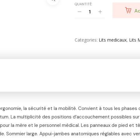
Soin Cicatrisante
QUANTITÉ:
Ac
SOIN DE CORPS
Soin Du Corps
Categories
Lits medicaux
,
Lits 
Soins Des Mains & Pieds
Thé & Tisanes
Toilette & Soin Bébé
Vêtement Amincissant
Yeux & Lévres
rgonomie, la sécurité et la mobilité. Convient à tous les phases
tum. La multiplicité des positions d’accouchement possibles sur
pour la mère et le personnel médical. Les panneaux de pied et tê
 Sommier large. Appui-jambes anatomiques réglables avec verro