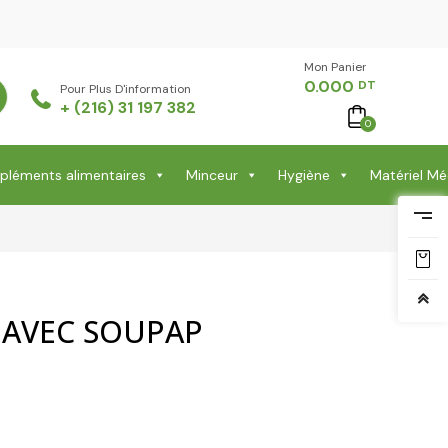
Mon Panier -
0.000
DT
Pour Plus D'information
+ (216) 31 197 382
0
léments alimentaires
Minceur
Hygiène
Matériel Mé
 AVEC SOUPAP