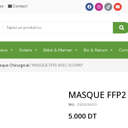
Protection Corps
es
Contact
Protection Enfant & Bébé
Protection Visage
Puériculture Bébé
veux
Solaire
Bébé & Maman
Bio & Nature
Comp
RELAXATION & ANTI STRESS & SOMMEIL
RHUME & MAUX DE GORGE & DOULEURS
sque Chirurgical
/ MASQUE FFP2 AVEC SOUPAP
SANTE
Santé & Beauté
MASQUE FFP2
Shampooing & Masque & Aprés Shampooing
SKU:
0100536001
Soin Capillaire
5.000
DT
Soin Cicatrisante