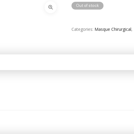
Out of stock
SOIN DE CORPS
Soin Du Corps
Categories
Masque Chirurgical
,
Soins Des Mains & Pieds
Thé & Tisanes
Toilette & Soin Bébé
Vêtement Amincissant
Yeux & Lévres