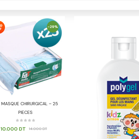
-29%
 MASQUE CHIRURGICAL – 25
PIECES
10.000
DT
14.000
DT