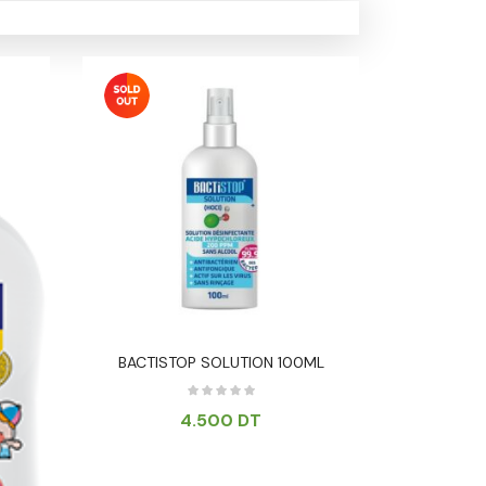
BACTISTOP SOLUTION 100ML
BACTIX KID
4.500
DT