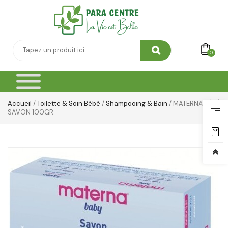
Soins Des Mains & Pieds
Thé & Tisanes
0
Toilette & Soin Bébé
Vêtement Amincissant
Accueil
/
Toilette & Soin Bébé
/
Shampooing & Bain
/ MATERNA BÉBÉ
Yeux & Lévres
SAVON 100GR