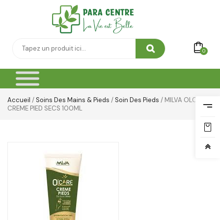
SOIN DE CORPS
Soin Du Corps
Soins Des Mains & Pieds
0
Thé & Tisanes
Toilette & Soin Bébé
Accueil
/
Soins Des Mains & Pieds
/
Soin Des Pieds
/ MILVA OLCARE
CREME PIED SECS 100ML
Vêtement Amincissant
Yeux & Lévres