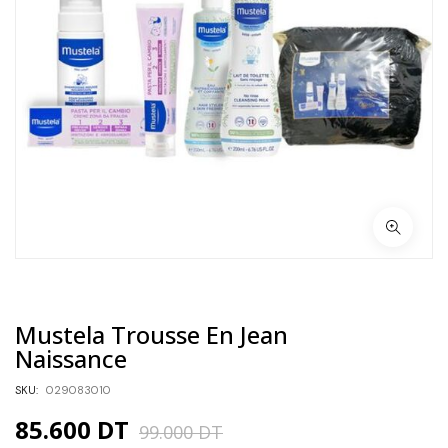
Mustela Trousse En Jean
Naissance
SKU:
029083010
85.600
DT
99.000
DT