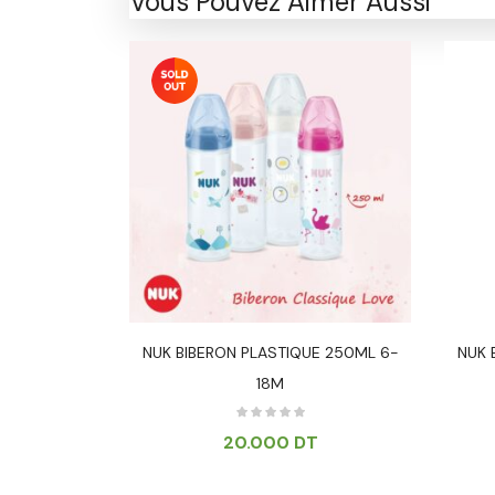
Vous Pouvez Aimer Aussi
300 Ml 12M+
NUK BIBERON PLASTIQUE 250ML 6-
NUK 
18M
T
20.000
DT