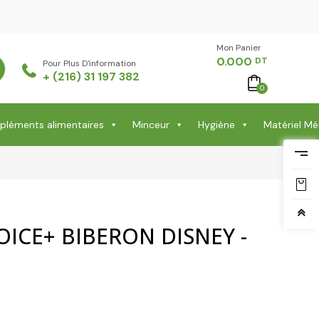
Mon Panier -
0.000
DT
Pour Plus D'information
+ (216) 31 197 382
0
léments alimentaires
Minceur
Hygiène
Matériel Mé
OICE+ BIBERON DISNEY -