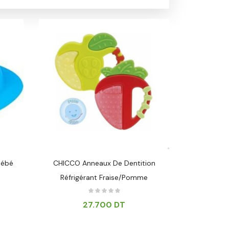
Bébé
CHICCO Anneaux De Dentition
Nuk Active
Réfrigérant Fraise/Pomme
27.700
DT