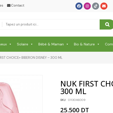
es
Contact
veux
Solaire
Bébé & Maman
Bio & Nature
Comp
IRST CHOICE+ BIBERON DISNEY – 300 ML
NUK FIRST CH
300 ML
SKU:
0113046009
25.500
DT