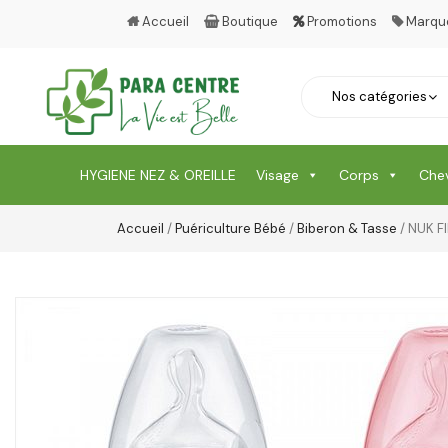
Accueil
Boutique
Promotions
Marqu
HYGIENE NEZ & OREILLE
Visage
Corps
Che
Accueil
/
Puériculture Bébé
/
Biberon & Tasse
/ NUK F