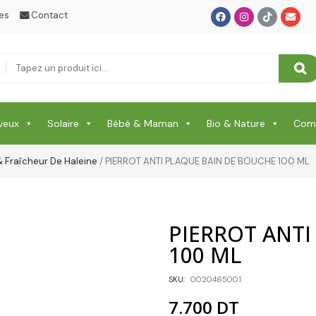
es
Contact
SANTE
Santé & Beauté
Shampooing & Masque & Aprés Shampooing
Soin Capillaire
veux
Solaire
Bébé & Maman
Bio & Nature
Comp
Soin Cicatrisante
 Fraîcheur De Haleine
/ PIERROT ANTI PLAQUE BAIN DE BOUCHE 100 ML
SOIN DE CORPS
Soin Du Corps
PIERROT ANTI
Soins Des Mains & Pieds
100 ML
Thé & Tisanes
SKU:
0020465001
Toilette & Soin Bébé
7.700
DT