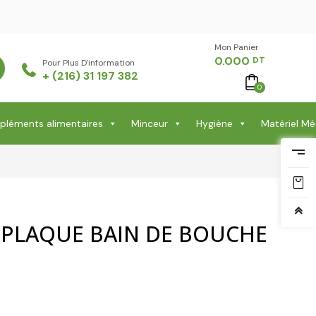
Mon Panier -
0.000
DT
Pour Plus D'information
+ (216) 31 197 382
0
léments alimentaires
Minceur
Hygiène
Matériel Mé
 PLAQUE BAIN DE BOUCHE