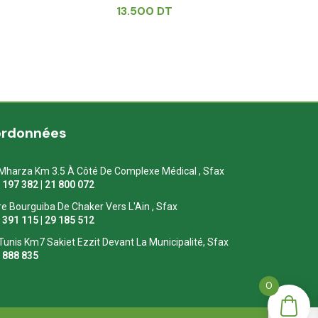
13.500
DT
ordonnées
Mharza Km 3.5 À Côté De Complexe Médical , Sfax
1 197 382 | 21 800 072
re Bourguiba De Chaker Vers L'Ain , Sfax
1 391 115 | 29 185 512
Tunis Km7 Sakiet Ezzit Devant La Municipalité, Sfax
0 888 835
0