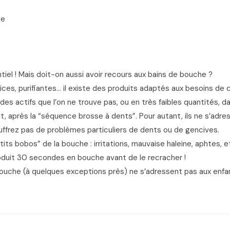
ue
tiel ! Mais doit-on aussi avoir recours aux bains de bouche ?
ces, purifiantes… il existe des produits adaptés aux besoins de 
es actifs que l’on ne trouve pas, ou en très faibles quantités, da
t, après la “séquence brosse à dents”. Pour autant, ils ne s’adr
ouffrez pas de problèmes particuliers de dents ou de gencives.
tits bobos” de la bouche : irritations, mauvaise haleine, aphtes, e
produit 30 secondes en bouche avant de le recracher !
e bouche (à quelques exceptions près) ne s’adressent pas aux enfa