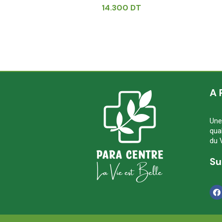
T
14.300
DT
A 
Une
qua
du 
Su