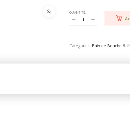
Vêtement Amincissant
QUANTITÉ:
Yeux & Lévres
Ac
Categories
Bain de Bouche & fr