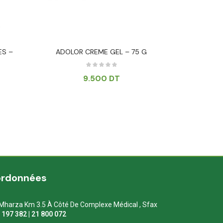
ES –
ADOLOR CREME GEL – 75 G
PRODER
CORPO
9.500
DT
ordonnées
Mharza Km 3.5 À Côté De Complexe Médical , Sfax
1 197 382 | 21 800 072