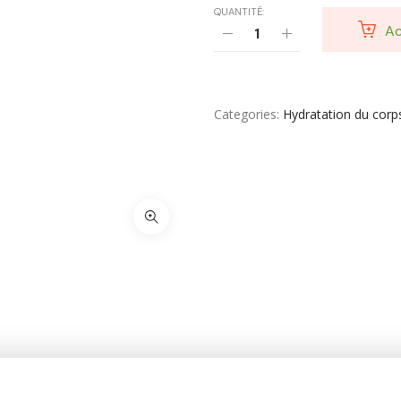
QUANTITÉ:
Ac
Soin Cicatrisante
SOIN DE CORPS
Soin Du Corps
Categories
Hydratation du corp
Soins Des Mains & Pieds
Thé & Tisanes
Toilette & Soin Bébé
Vêtement Amincissant
Yeux & Lévres