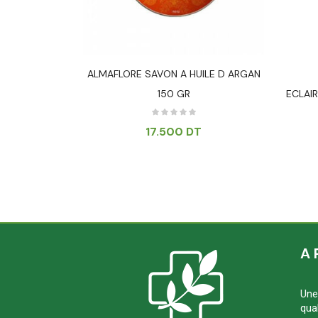
HT LAIT
ALMAFLORE SAVON A HUILE D ARGAN
ISSANT
150 GR
ECLAI
T
17.500
DT
A 
Une
qua