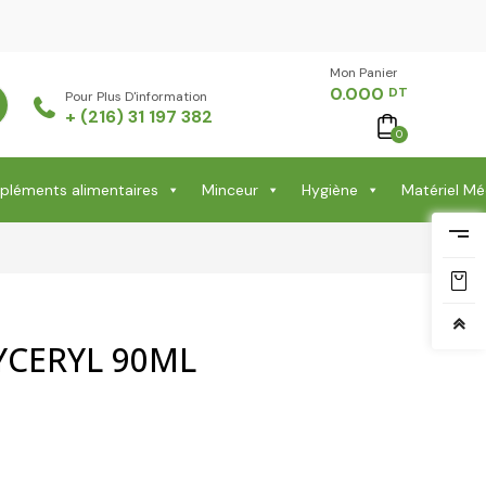
Mon Panier -
0.000
DT
Pour Plus D'information
+ (216) 31 197 382
0
léments alimentaires
Minceur
Hygiène
Matériel Mé
YCERYL 90ML